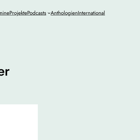
mine
Projekte
Podcasts
Anthologien
International
er