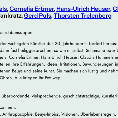
els
,
Cornelia Ertmer
,
Hans-Ulrich Heuser
,
C
Pankratz,
Gerd Puls
,
Thorsten Trelenberg
Buchstabensuppen
er wichtigsten Künstler des 20. Jahrhunderts, fordert heraus:
dann fast heiliggesprochen, so wie er selbst. Schamane oder S
ngels, Cornelia Ertmer, Hans-Ulrich Heuser, Claudia Hummels
ellen ihre Erfahrungen, Ideen, Irritationen, Bewunderungen in
stehen Beuys und seine Kunst. Sie machen sich lustig und nehm
 Ohren. Alle kriegen ihr Fett weg.
te, überbordende, vielsprechende, geschichtsträchtige, künstler
 kommen:
Anthroposophie, Beuys-Imbiss, Visionen, Überlebensregeln, kr