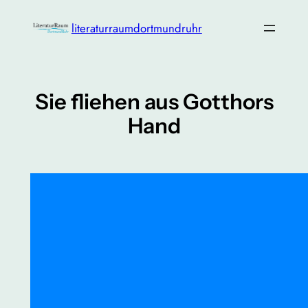
Zum
literaturraumdortmundruhr
Inhalt
springen
Sie fliehen aus Gotthors
Hand