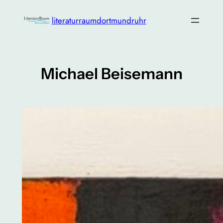
Zum
literaturraumdortmundruhr
Inhalt
springen
Michael Beisemann